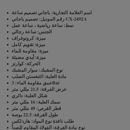
اسم العلامة التجارية: باجاني تصميم ساعة
رقم الموديل: تصميم باجاني CX-2492A
نمط: ساعة رياضية ، ساعة عمل
الجنس: ساعة رجالي
ميزة: كرونوغراف
ميزة: تقويم كامل
ميزة: مقاومة للماء
ميزة: أيدي مضيئة
الحركة: كوارتز
نوع المشبك: سوار المشبك
مادة العلبة: التنغستن الصلب
عمق مقاومة الماء: 3Bar
عرض الفرقة: 21.5 مللي متر
شكل العلبة: دائري
سمك العلبة: 16 مللي متر
قطر القرص: 49 مللي متر
طول الفرقة: 22.5 بوصة
طلب نافذة نوع المواد: هاردلكس
نوع مادة الفرقة: الفولاذ المقاوم للصدأ