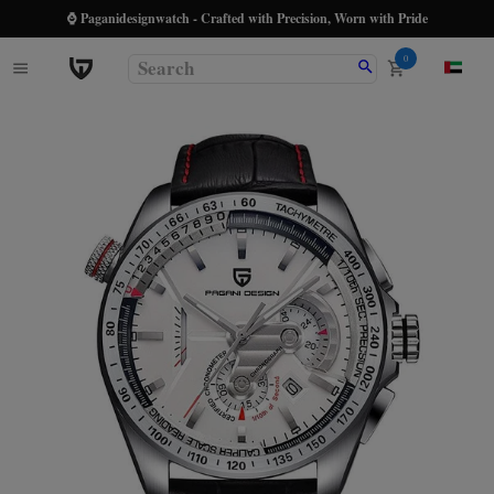
⌚ Paganidesignwatch - Crafted with Precision, Worn with Pride
0