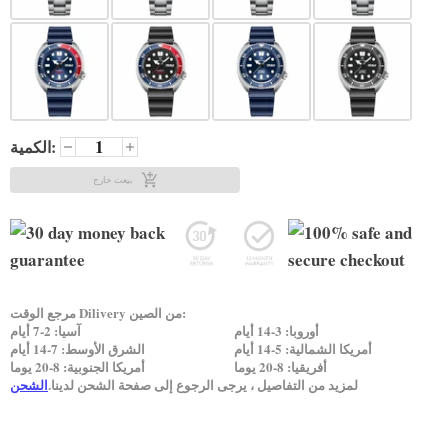
الكمية:
بيعت خارج
مرجع الوقت Dilivery من الصين:
أوروبا: 3-14 أيام
آسيا: 2-7 أيام
أمريكا الشمالية: 5-14 أيام
الشرق الأوسط: 7-14 أيام
أفريقيا: 8-20 يوما
أمريكا الجنوبية: 8-20 يوما
لمزيد من التفاصيل ، يرجى الرجوع إلى صفحة الشحن لدينا.
الشحن