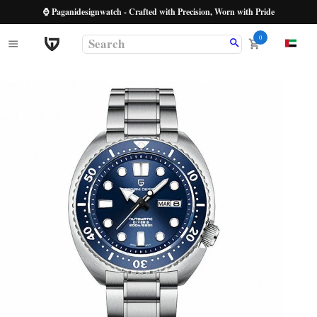
⌚ Paganidesignwatch - Crafted with Precision, Worn with Pride
0