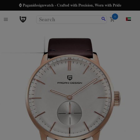
⌚ Paganidesignwatch - Crafted with Precision, Worn with Pride
0