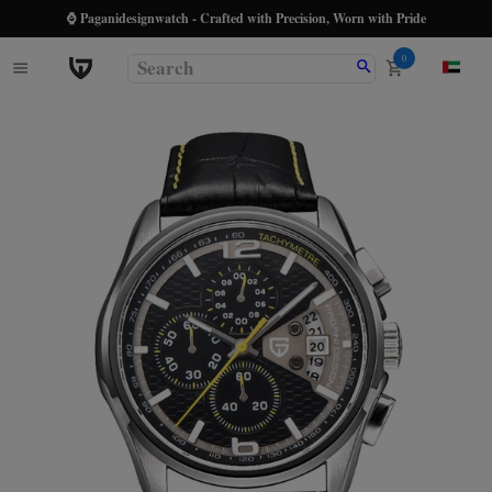
⌚ Paganidesignwatch - Crafted with Precision, Worn with Pride
0