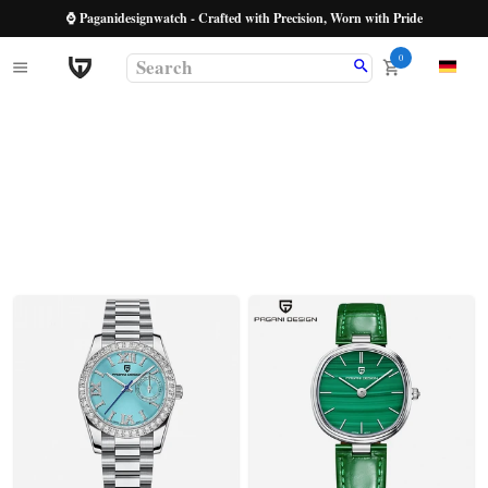
⌚ Paganidesignwatch - Crafted with Precision, Worn with Pride
0