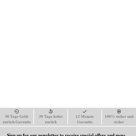
30 Tage Geld-
30 Tage kehrt
12 Monate
100% sicher und
zurück-Garantie
zurück
Garantie
sicher
Sign up for our newsletter to receive special offers and news.