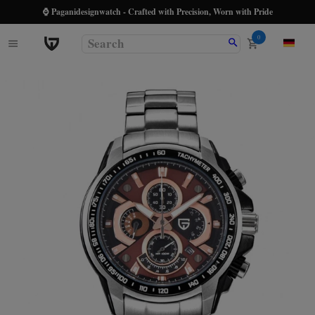
⌚ Paganidesignwatch - Crafted with Precision, Worn with Pride
0