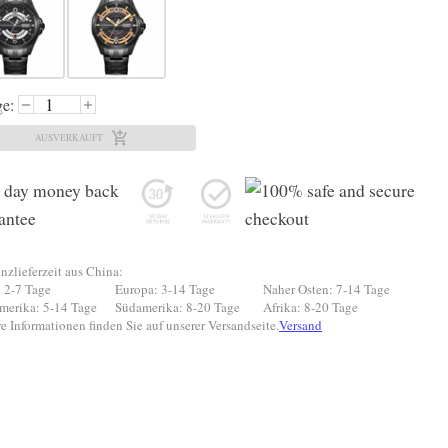
e:
AUSVERKAUFT
nzlieferzeit aus China:
 2-7 Tage
Europa: 3-14 Tage
Naher Osten: 7-14 Tage
merika: 5-14 Tage
Südamerika: 8-20 Tage
Afrika: 8-20 Tage
e Informationen finden Sie auf unserer Versandseite.
Versand