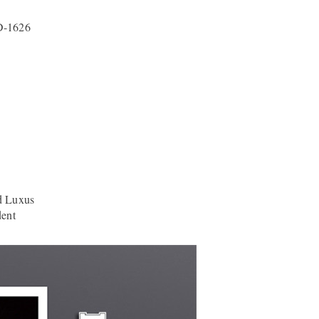
D-1626
d Luxus
dent