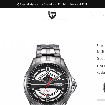
⌚ Paganidesignwatch - Crafted with Precision, Worn with Pride
Paga
Mili
Stah
US
Wähl