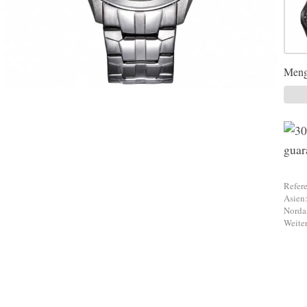
Meng
Refere
Asien:
Norda
Weiter