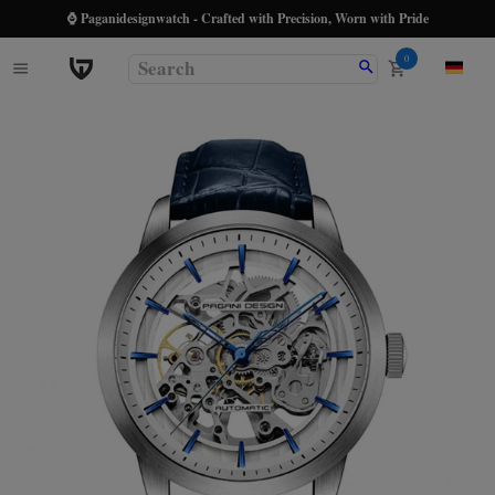
⌚ Paganidesignwatch - Crafted with Precision, Worn with Pride
0