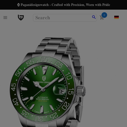
⌚ Paganidesignwatch - Crafted with Precision, Worn with Pride
0