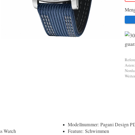
Meng
Refere
Asien:
Norda
Weiter
Modellnummer: Pagani Design P
ss Watch
Feature: Schwimmen