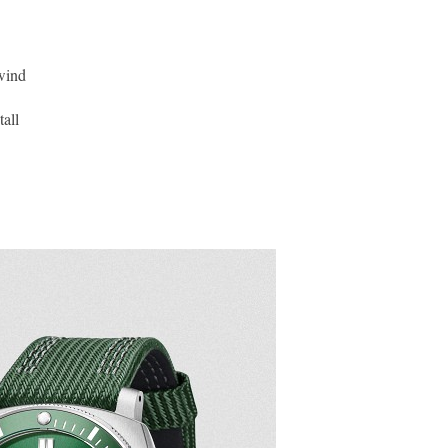
wind
tall