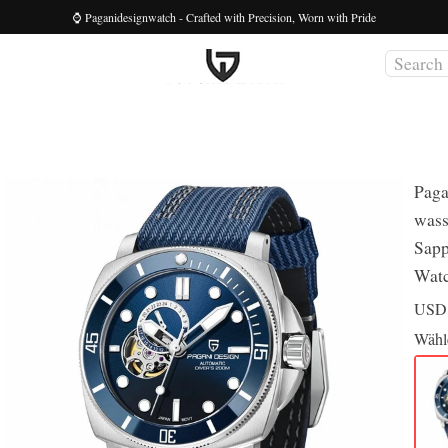
⌚ Paganidesignwatch - Crafted with Precision, Worn with Pride
Paga
wass
Sapp
Wat
US
Wähl