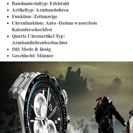
Bandmaterialtyp: Edelstahl
Artikeltyp: Armbanduhren
Funktion: Zeitanzeige
Uhrenfunktion: Auto -Datum wasserfeste
Kalenderschockfest
Quartz Uhrenartikel Typ:
Armbanduhrenbeobachter
Stil: Mode & lässig
Geschlecht: Männer