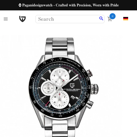
⌚ Paganidesignwatch - Crafted with Precision, Worn with Pride
0