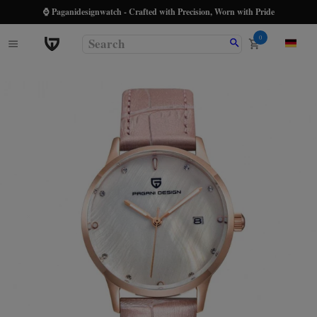
⌚ Paganidesignwatch - Crafted with Precision, Worn with Pride
0