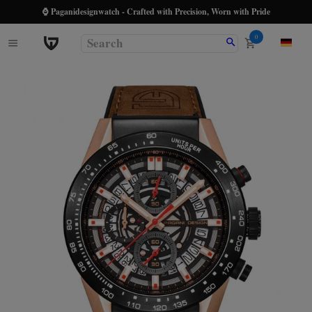
⌚ Paganidesignwatch - Crafted with Precision, Worn with Pride
0