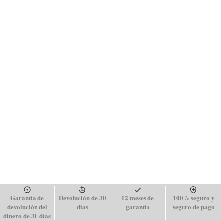
Garantía de
Devolución de 30
12 meses de
100% seguro y
devolución del
días
garantía
seguro de pago
dinero de 30 días