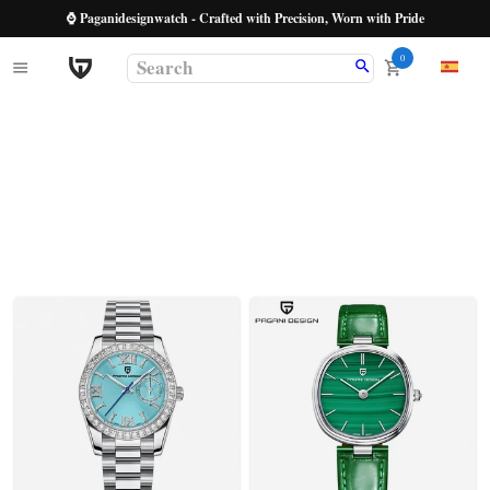
⌚ Paganidesignwatch - Crafted with Precision, Worn with Pride
0