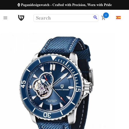
⌚ Paganidesignwatch - Crafted with Precision, Worn with Pride
0