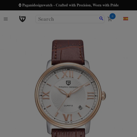
⌚ Paganidesignwatch - Crafted with Precision, Worn with Pride
0