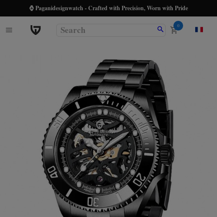
⌚ Paganidesignwatch - Crafted with Precision, Worn with Pride
0