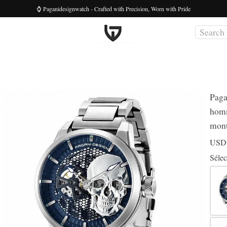
⌚ Paganidesignwatch - Crafted with Precision, Worn with Pride
Paga
homm
mont
US
Sélec