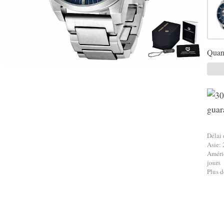
Quant
Délai 
Asie: 
Améri
jours
Plus d