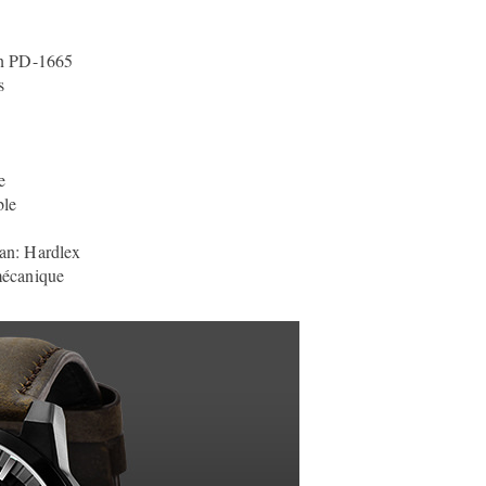
gn PD-1665
s
e
ble
ran: Hardlex
 mécanique