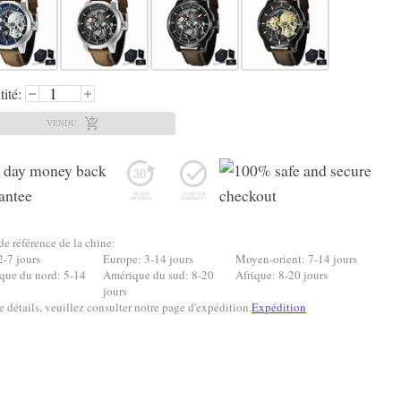
ité:
VENDU
de référence de la chine:
2-7 jours
Europe: 3-14 jours
Moyen-orient: 7-14 jours
que du nord: 5-14
Amérique du sud: 8-20
Afrique: 8-20 jours
jours
e détails, veuillez consulter notre page d'expédition.
Expédition