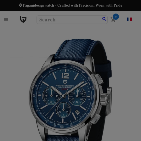
⌚ Paganidesignwatch - Crafted with Precision, Worn with Pride
0