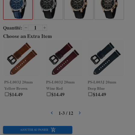
Quantité:
Choose an Extra Item
PS-L003J
20mm
PS-L003J
20mm
PS-L003J
20mm
PS
Yellow Brown
Wine Red
Deep Blue
Gr
$
14.49
$
14.49
$
14.49
1
-
3
/
12
AJOUTER AU PANIER