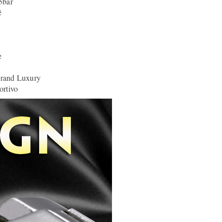
 5bar
é
e
Brand Luxury
ortivo