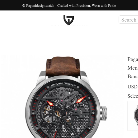
⌚ Paganidesignwatch - Crafted with Precision, Worn with Pride
Paga
Men 
Band
US
Selez