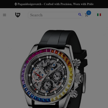
⌚ Paganidesignwatch - Crafted with Precision, Worn with Pride
0