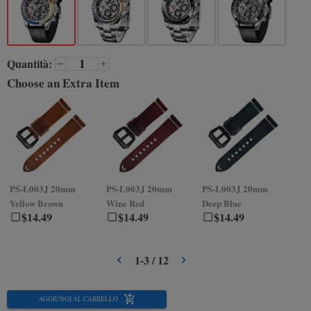
Quantità:
Choose an Extra Item
PS-L003J
20mm
PS-L003J
20mm
PS-L003J
20mm
PS
Yellow Brown
Wine Red
Deep Blue
Gr
$
14.49
$
14.49
$
14.49
1
-
3
/
12
AGGIUNGI AL CARRELLO