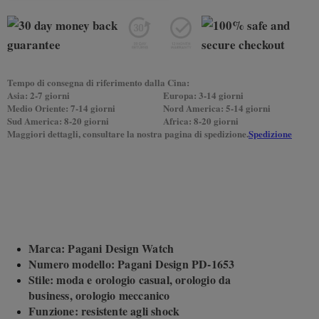
Tempo di consegna di riferimento dalla Cina:
Asia: 2-7 giorni
Europa: 3-14 giorni
Medio Oriente: 7-14 giorni
Nord America: 5-14 giorni
Sud America: 8-20 giorni
Africa: 8-20 giorni
Maggiori dettagli, consultare la nostra pagina di spedizione.
Spedizione
Marca: Pagani Design Watch
Numero modello: Pagani Design PD-1653
Stile: moda e orologio casual, orologio da
business, orologio meccanico
Funzione: resistente agli shock