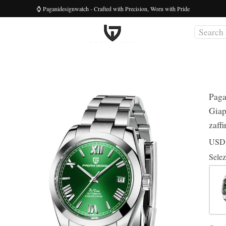
⌚ Paganidesignwatch - Crafted with Precision, Worn with Pride
Pag
Giap
zaff
US
Selez