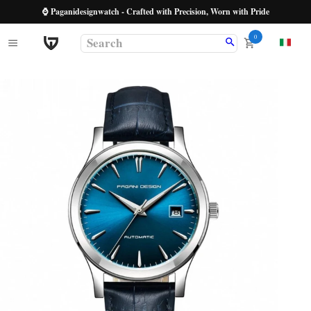
⌚ Paganidesignwatch - Crafted with Precision, Worn with Pride
0