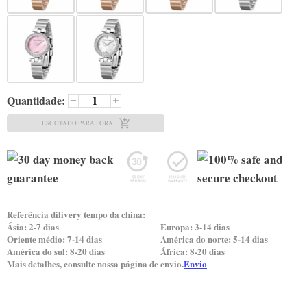
Quantidade:
ESGOTADO PARA FORA
Referência dilivery tempo da china:
Ásia: 2-7 dias
Europa: 3-14 dias
Oriente médio: 7-14 dias
América do norte: 5-14 dias
América do sul: 8-20 dias
África: 8-20 dias
Mais detalhes, consulte nossa página de envio.
Envio