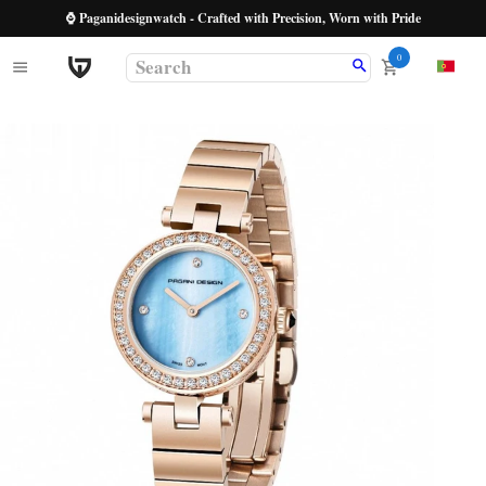
⌚ Paganidesignwatch - Crafted with Precision, Worn with Pride
0