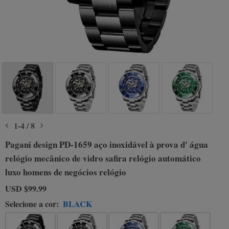
1
-
4
/
8
Pagani design PD-1659 aço inoxidável à prova d' água
relógio mecânico de vidro safira relógio automático
luxo homens de negócios relógio
USD
$99.99
Selecione a cor:
BLACK