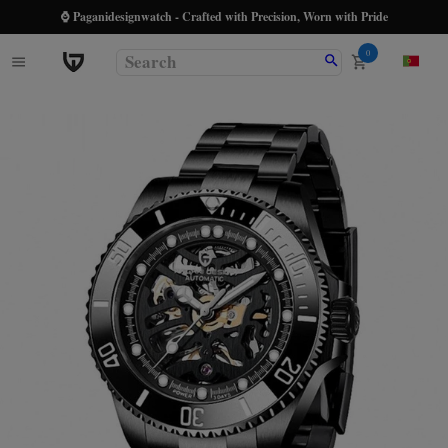
⌚ Paganidesignwatch - Crafted with Precision, Worn with Pride
0