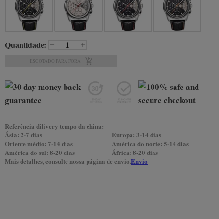
Quantidade:
ESGOTADO PARA FORA
Referência dilivery tempo da china:
Ásia: 2-7 dias
Europa: 3-14 dias
Oriente médio: 7-14 dias
América do norte: 5-14 dias
América do sul: 8-20 dias
África: 8-20 dias
Mais detalhes, consulte nossa página de envio.
Envio