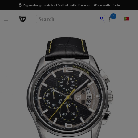
⌚ Paganidesignwatch - Crafted with Precision, Worn with Pride
0